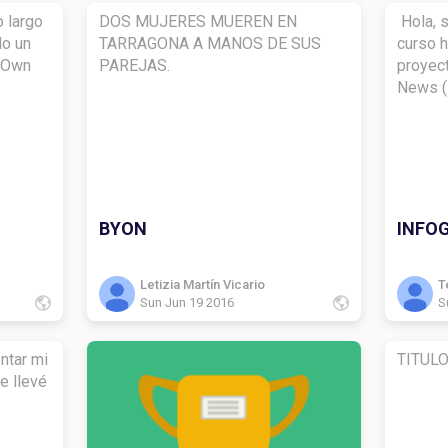
o largo
DOS MUJERES MUEREN EN
Hola, s
do un
TARRAGONA A MANOS DE SUS
curso 
r Own
PAREJAS.
proyec
News (
BYON
INFO
Letizia Martín Vicario
T
Sun Jun 19 2016
S
ntar mi
TITULO
ue llevé