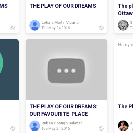
AMS
THE PLAY OF OUR DREAMS
The p
Ottaw
Letizia Martín Vicario
S
Tue May 24 2016
T
Hi my n
THE PLAY OF OUR DREAMS:
The P
OUR FAVOURITE PLACE
Rubén Postigo Salazar
A
Tue May 24 2016
T