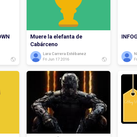
 OWN
Muere la elefanta de
INFO
Cabárceno
Lara Carrera Estébanez
N
Fri Jun 17 2016
F