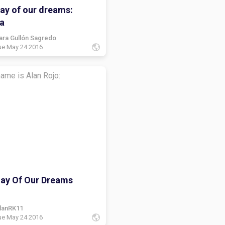
lay of our dreams:
a
ara Gullón Sagredo
ue May 24 2016
ame is Alan Rojo:
lay Of Our Dreams
lanRK11
ue May 24 2016