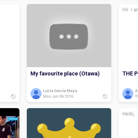
Hi! I a
My favourite place (Otawa)
THE 
Lucía García Maza
A
Mon Jun 06 2016
T
Hello,