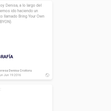
oy Denisa, a lo largo del
hemos ido haciendo un
to llamado Bring Your Own
BYON).
GRAFÍA
eresa Denisa Croitoru
un Jun 19 2016
: