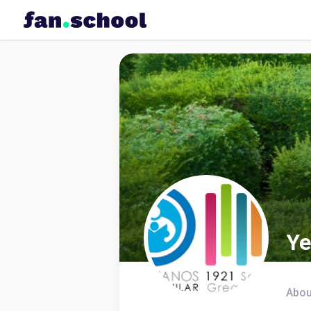
Ye
Abou