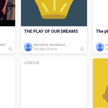
THE PLAY OF OUR DREAMS
The p
alve
Nuria Ruiz Hernández
E
Thu May 26 2016
W
LONDON