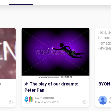
Hola, s
hemos 
llamad
(BYON)
e
The play of our dreams:
BYON
Peter Pan
SG maestros
L
Thu May 05 2016
T