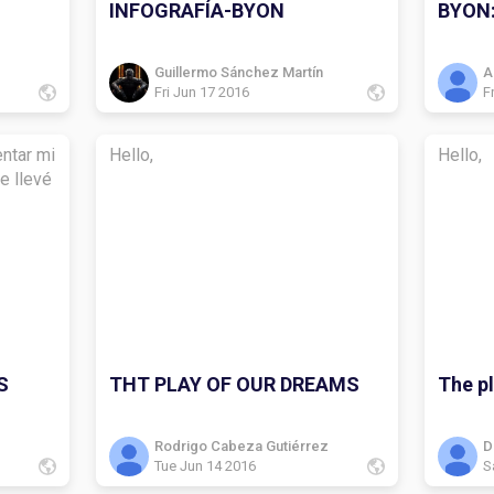
INFOGRAFÍA-BYON
BYON:
Guillermo Sánchez Martín
A
Fri Jun 17 2016
F
ntar mi
Hello,
Hello,
ue llevé
S
THT PLAY OF OUR DREAMS
The p
Rodrigo Cabeza Gutiérrez
D
Tue Jun 14 2016
S