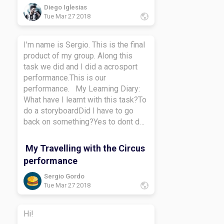
Diego Iglesias
Tue Mar 27 2018
I'm name is Sergio. This is the final
product of my group. Along this
task we did and I did a acrosport
performance.This is our
performance. My Learning Diary:
What have I learnt with this task?To
do a storyboardDid I have to go
back on something?Yes to dont do
the stupidHow did I learn along this
task?i learn to do a learning
My Travelling with the Circus
diaryWhat do I want to learn more
performance
about?To créate a storyboardBye-
bye.
Sergio Gordo
Tue Mar 27 2018
Hi!