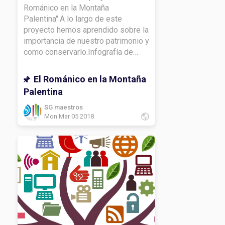
Románico en la Montaña
Palentina".A lo largo de este
proyecto hemos aprendido sobre la
importancia de nuestro patrimonio y
como conservarlo.Infografía de
religión y mi capitel.Infografía de
lengua y vídeo.Infografía de
El Románico en la Montaña
CCSS.Mapa de
Palentina
matemáticas.Infografía de
inglés.Infografía de CCNN.Lema de
SG maestros
Mon Mar 05 2018
francés.DIARIO DE APRENDIZAJE:
¿Qué he aprendido con este
proyecto?¿Qué te gustaría volver a
ver?¿Cómo has aprendido a lo largo
del proyecto?¿Qué te gustaría
conocer más sobre el
tema? Gracias por leerme.Hasta
luego.