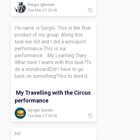
Diego Iglesias
Tue Mar 27 2018
I'm name is Sergio. This is the final
product of my group. Along this
task we did and I did a acrosport
performance.This is our
performance. My Learning Diary:
What have I learnt with this task?To
do a storyboardDid I have to go
back on something?Yes to dont do
the stupidHow did I learn along this
task?i learn to do a learning
My Travelling with the Circus
diaryWhat do I want to learn more
performance
about?To créate a storyboardBye-
bye.
Sergio Gordo
Tue Mar 27 2018
Hi!