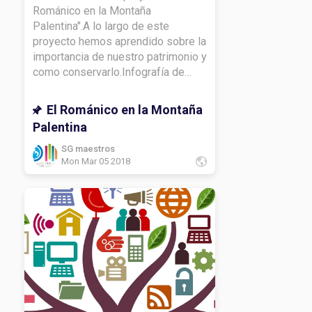
Románico en la Montaña
Palentina".A lo largo de este
proyecto hemos aprendido sobre la
importancia de nuestro patrimonio y
como conservarlo.Infografía de
religión y mi capitel.Infografía de
lengua y vídeo.Infografía de
El Románico en la Montaña
CCSS.Mapa de
Palentina
matemáticas.Infografía de
inglés.Infografía de CCNN.Lema de
SG maestros
Mon Mar 05 2018
francés.DIARIO DE APRENDIZAJE:
¿Qué he aprendido con este
proyecto?¿Qué te gustaría volver a
ver?¿Cómo has aprendido a lo largo
del proyecto?¿Qué te gustaría
conocer más sobre el
tema? Gracias por leerme.Hasta
luego.