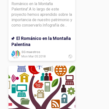
Románico en la Montaña
Palentina".A lo largo de este
proyecto hemos aprendido sobre la
importancia de nuestro patrimonio y
como conservarlo.Infografía de
religión y mi capitel.Infografía de
lengua y vídeo.Infografía de
El Románico en la Montaña
CCSS.Mapa de
Palentina
matemáticas.Infografía de
inglés.Infografía de CCNN.Lema de
SG maestros
Mon Mar 05 2018
francés.DIARIO DE APRENDIZAJE:
¿Qué he aprendido con este
proyecto?¿Qué te gustaría volver a
ver?¿Cómo has aprendido a lo largo
del proyecto?¿Qué te gustaría
conocer más sobre el
tema? Gracias por leerme.Hasta
luego.