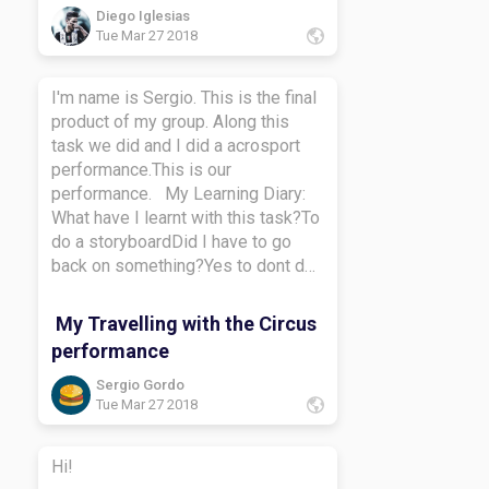
Diego Iglesias
Tue Mar 27 2018
I'm name is Sergio. This is the final
product of my group. Along this
task we did and I did a acrosport
performance.This is our
performance. My Learning Diary:
What have I learnt with this task?To
do a storyboardDid I have to go
back on something?Yes to dont do
the stupidHow did I learn along this
task?i learn to do a learning
My Travelling with the Circus
diaryWhat do I want to learn more
performance
about?To créate a storyboardBye-
bye.
Sergio Gordo
Tue Mar 27 2018
Hi!