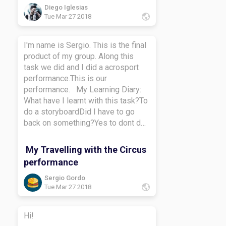
Diego Iglesias
Tue Mar 27 2018
I'm name is Sergio. This is the final
product of my group. Along this
task we did and I did a acrosport
performance.This is our
performance. My Learning Diary:
What have I learnt with this task?To
do a storyboardDid I have to go
back on something?Yes to dont do
the stupidHow did I learn along this
task?i learn to do a learning
My Travelling with the Circus
diaryWhat do I want to learn more
performance
about?To créate a storyboardBye-
bye.
Sergio Gordo
Tue Mar 27 2018
Hi!