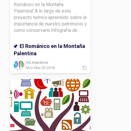
Románico en la Montaña
Palentina".A lo largo de este
proyecto hemos aprendido sobre la
importancia de nuestro patrimonio y
como conservarlo.Infografía de
religión y mi capitel.Infografía de
lengua y vídeo.Infografía de
El Románico en la Montaña
CCSS.Mapa de
Palentina
matemáticas.Infografía de
inglés.Infografía de CCNN.Lema de
SG maestros
Mon Mar 05 2018
francés.DIARIO DE APRENDIZAJE:
¿Qué he aprendido con este
proyecto?¿Qué te gustaría volver a
ver?¿Cómo has aprendido a lo largo
del proyecto?¿Qué te gustaría
conocer más sobre el
tema? Gracias por leerme.Hasta
luego.