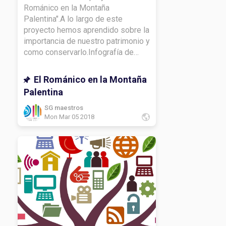
Románico en la Montaña
Palentina".A lo largo de este
proyecto hemos aprendido sobre la
importancia de nuestro patrimonio y
como conservarlo.Infografía de
religión y mi capitel.Infografía de
lengua y vídeo.Infografía de
El Románico en la Montaña
CCSS.Mapa de
Palentina
matemáticas.Infografía de
inglés.Infografía de CCNN.Lema de
SG maestros
Mon Mar 05 2018
francés.DIARIO DE APRENDIZAJE:
¿Qué he aprendido con este
proyecto?¿Qué te gustaría volver a
ver?¿Cómo has aprendido a lo largo
del proyecto?¿Qué te gustaría
conocer más sobre el
tema? Gracias por leerme.Hasta
luego.