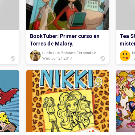
BookTuber: Primer curso en
Tea St
Torres de Malory.
miste
Lucía Hua Polanco Fernández
N
Wed Jun 21 2017
T