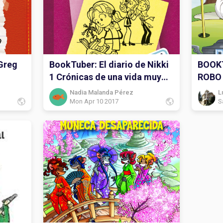
 Greg
BookTuber: El diario de Nikki
BOOK
1 Crónicas de una vida muy
ROBO
poco glamurosa.
GIGA
Nadia Malanda Pérez
L
Mon Apr 10 2017
S