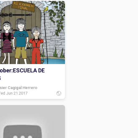
ober:ESCUELA DE
S
sier Cagigal Herrero
ed Jun 21 2017