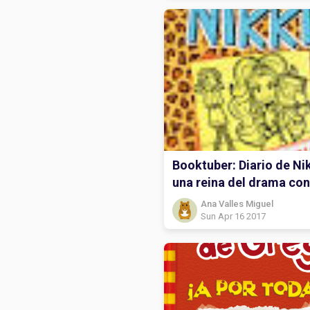
Booktuber: Diario de Nik
una reina del drama con
muchos humos.
Ana Valles Miguel
Sun Apr 16 2017