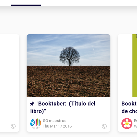
"Booktuber: (Título del
Booktu
libro)"
de ch
SG maestros
E
Thu Mar 17 2016
W