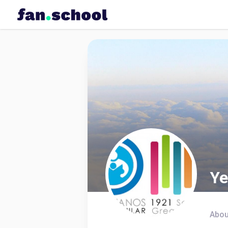
Ye
Abou