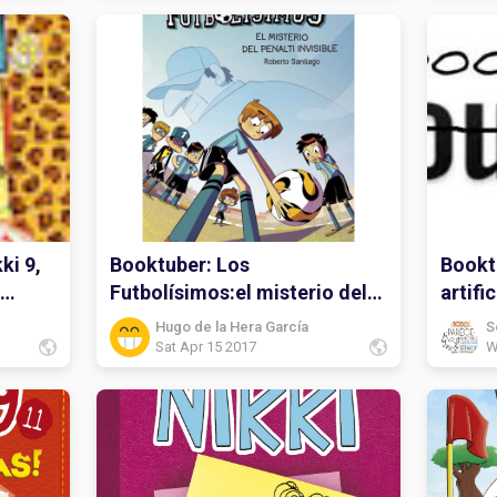
ki 9,
Booktuber: Los
Bookt
Futbolísimos:el misterio del
artifi
penalti invisible
secre
Hugo de la Hera García
S
Sat Apr 15 2017
W