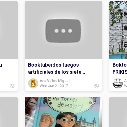
i
Booktuber:los fuegos
Bokto
artificiales de los siete
FRIKI
secretos
Ana Valles Miguel
A
Wed Jun 21 2017
W