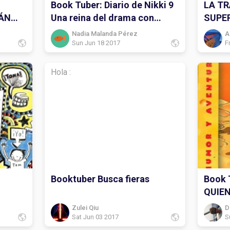
Book Tuber: Diario de Nikki 9
LA TR
TÁN
Una reina del drama con
SUPE
muchos humos.
Nadia Malanda Pérez
A
Sun Jun 18 2017
F
Hola :
Booktuber Busca fieras
Book 
QUIEN
Zulei Qiu
D
Sat Jun 03 2017
S